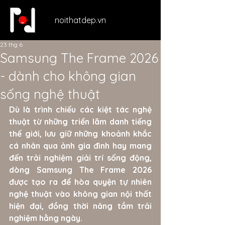
noithatdep.vn
23 thg 6
Samsung The Frame 2026
- dành cho không gian
sống nghệ thuật
Dù là trình chiếu các kiệt tác nghệ 
thuật từ những triển lãm danh tiếng 
thế giới, lưu giữ những khoảnh khắc 
cá nhân qua ảnh gia đình hay mang 
đến trải nghiệm giải trí sống động, 
dòng Samsung The Frame 2026 
được tạo ra để hòa quyện tự nhiên 
nghệ thuật vào không gian nội thất 
hiện đại, đồng thời nâng tầm trải 
nghiệm hằng ngày.