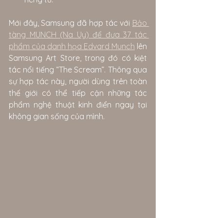
Mới đây, Samsung đã hợp tác với 
Bảo 
tàng MUNCH (Na Uy) để đưa 37 tác 
phẩm của danh họa Edvard Munch
 lên 
Samsung Art Store, trong đó có kiệt 
tác nổi tiếng “The Scream”. Thông qua 
sự hợp tác này, người dùng trên toàn 
thế giới có thể tiếp cận những tác 
phẩm nghệ thuật kinh điển ngay tại 
không gian sống của mình.