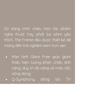
Dù đang trình chiếu một tác phẩm 
nghệ thuật hay phát bộ phim yêu 
thích, The Frame đều được thiết kế để 
mang đến trải nghiệm xem trọn vẹn.
Màn hình Glare Free giúp giảm 
thiểu hiện tượng phản chiếu ánh 
sáng, duy trì độ sáng và màu sắc 
sống động.
Q-Symphony đồng bộ TV 
Samsung với loa thanh tương 
thích, mang lại trải nghiệm âm 
thanh phong phú hơn.