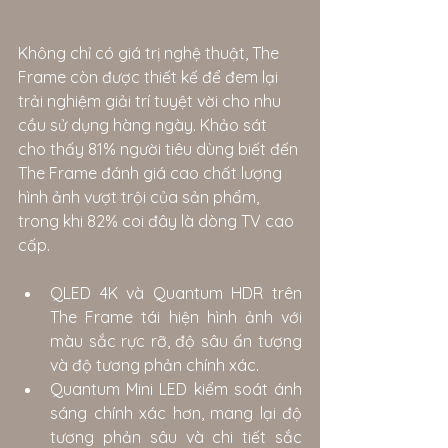
Không chỉ có giá trị nghệ thuật, The 
Frame còn được thiết kế để đem lại 
trải nghiệm giải trí tuyệt vời cho nhu 
cầu sử dụng hàng ngày. Khảo sát 
cho thấy 81% người tiêu dùng biết đến 
The Frame đánh giá cao chất lượng 
hình ảnh vượt trội của sản phẩm, 
trong khi 82% coi đây là dòng TV cao 
cấp.
QLED 4K và Quantum HDR trên 
The Frame tái hiện hình ảnh với 
màu sắc rực rỡ, độ sâu ấn tượng 
và độ tương phản chính xác.
Quantum Mini LED kiểm soát ánh 
sáng chính xác hơn, mang lại độ 
tương phản sâu và chi tiết sắc 