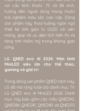
với các kích thước 75 và 86 inch, 
hướng đến người dùng mong muốn 
trải nghiệm màu sắc cao cấp. Dòng 
sản phẩm này thừa hưởng ngôn ngữ 
thiết kế tinh giản từ OLED với viền 
mỏng, giúp tối ưu diện tích hiển thị và 
tăng tính thẩm mỹ trong không gian 
sống.
LG QNED evo AI 2026: Màn hình 
MiniLED siêu lớn cho thể thao, 
gaming và giải trí
Trong dòng sản phẩm QNED năm nay, 
LG đã mở rộng toàn bộ danh mục TV 
LG QNED evo AI MiniLED 2026. Danh 
mục này bao gồm các mẫu QNED90, 
QNED86, QNED81, QNED80 và QNED70 