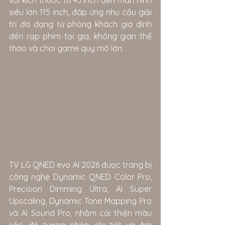
với kích thước từ 43 inch đến màn hình 
siêu lớn 115 inch, đáp ứng nhu cầu giải 
trí đa dạng từ phòng khách gia đình 
đến rạp phim tại gia, không gian thể 
thao và chơi game quy mô lớn.
TV LG QNED evo AI 2026 được trang bị 
công nghệ Dynamic QNED Color Pro, 
Precision Dimming Ultra, AI Super 
Upscaling, Dynamic Tone Mapping Pro 
và AI Sound Pro, nhằm cải thiện màu 
sắc, độ tương phản, chi tiết và âm 