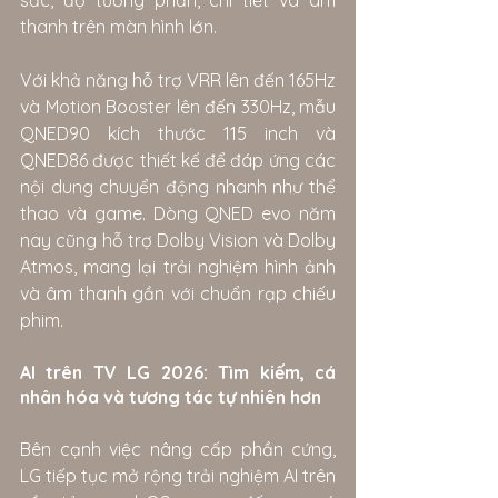
thanh trên màn hình lớn.
Với khả năng hỗ trợ VRR lên đến 165Hz 
và Motion Booster lên đến 330Hz, mẫu 
QNED90 kích thước 115 inch và 
QNED86 được thiết kế để đáp ứng các 
nội dung chuyển động nhanh như thể 
thao và game. Dòng QNED evo năm 
nay cũng hỗ trợ Dolby Vision và Dolby 
Atmos, mang lại trải nghiệm hình ảnh 
và âm thanh gần với chuẩn rạp chiếu 
phim.
AI trên TV LG 2026: Tìm kiếm, cá 
nhân hóa và tương tác tự nhiên hơn
Bên cạnh việc nâng cấp phần cứng, 
LG tiếp tục mở rộng trải nghiệm AI trên 