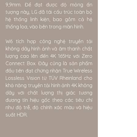
9,9mm. Để đạt được độ mỏng ấn 
tượng này, LG đã tái cấu trúc toàn bộ 
hệ thống linh kiện, bao gồm cả hệ 
thống loa, vào bên trong màn hình.
W6 tích hợp công nghệ truyền tải 
không dây hình ảnh và âm thanh chất 
lượng cao lên đến 4K 165Hz với Zero 
Connect Box. Đây cũng là sản phẩm 
đầu tiên đạt chứng nhận True Wireless 
Lossless Vision từ TÜV Rheinland cho 
khả năng truyền tải hình ảnh 4K không 
dây với chất lượng thị giác tương 
đương tín hiệu gốc theo các tiêu chí 
như độ trễ, độ chính xác màu và hiệu 
suất HDR.