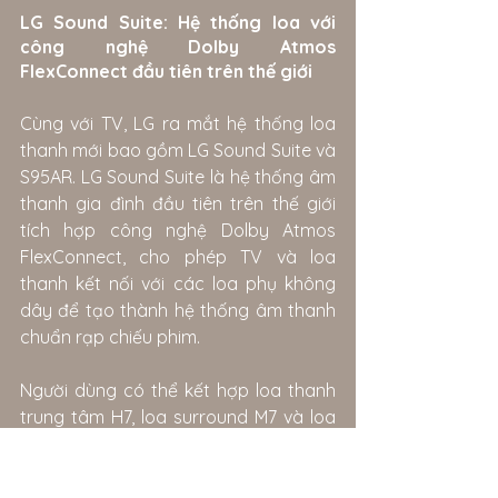
LG Sound Suite: Hệ thống loa với 
công nghệ Dolby Atmos 
FlexConnect đầu tiên trên thế giới
Cùng với TV, LG ra mắt hệ thống loa 
thanh mới bao gồm LG Sound Suite và 
S95AR. LG Sound Suite là hệ thống âm 
thanh gia đình đầu tiên trên thế giới 
tích hợp công nghệ Dolby Atmos 
FlexConnect, cho phép TV và loa 
thanh kết nối với các loa phụ không 
dây để tạo thành hệ thống âm thanh 
chuẩn rạp chiếu phim.
Người dùng có thể kết hợp loa thanh 
trung tâm H7, loa surround M7 và loa 
siêu trầm Ư7 để tạo ra tới 50 cấu hình 
thiết lập khác nhau - từ những cấu 
hình đơn giản đến hệ thống rạp hát tại 