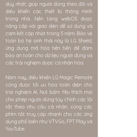
duy nhất, giúp người dùng theo dõi và 
điều khiển các thiết bị thông minh 
trong nhà. Nền tảng webOS được 
nâng cấp với giao diện dễ sử dụng và 
cam kết cập nhật trong 5 năm. Bảo vệ 
toàn bộ hệ sinh thái này là LG Shield, 
ứng dụng mã hóa tiên tiến để đảm 
bảo an toàn cho dữ liệu người dùng và 
các trải nghiệm được cá nhân hóa.
Năm nay, điều khiển LG Magic Remote 
cũng được tối ưu hóa toàn diện cho 
trải nghiệm AI. Nút bấm Yêu thích mới 
cho phép người dùng tùy chỉnh các lối 
tắt theo nhu cầu cá nhân, cùng các 
phím tắt truy cập nhanh cho các ứng 
dụng phổ biến như VTVGo, FPT Play và 
YouTube.