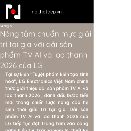
noithatdep.vn
14 thg 5
Nâng tầm chuẩn mực giải
trí tại gia với dải sản
phẩm TV AI và loa thanh
2026 của LG
Tại sự kiện "Tuyệt phẩm kiến tạo tinh 
hoa", LG Electronics Việt Nam chính 
thức giới thiệu dải sản phẩm TV AI và 
loa thanh 2026 , đánh dấu bước tiến 
mới trong chiến lược nâng cấp hệ 
sinh thái giải trí tại gia. Dải sản 
phẩm TV AI và loa thanh 2026 của 
LG tiếp tục đặt trọng tâm vào công 
nghệ hiển thị, trải nghiệm AI, thiết kế 