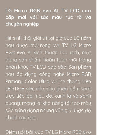
LG Micro RGB evo AI: TV LCD cao 
cấp mới với sắc màu rực rỡ và 
chuyên nghiệp
Hệ sinh thái giải trí tại gia của LG năm 
nay được mở rộng với TV LG Micro 
RGB evo AI kích thước 100 inch, một 
dòng sản phẩm hoàn toàn mới trong 
phân khúc TV LCD cao cấp. Sản phẩm 
này áp dụng công nghệ Micro RGB 
Primary Color Ultra với hệ thống đèn 
LED RGB siêu nhỏ, cho phép kiểm soát 
trực tiếp ba màu đỏ, xanh lá và xanh 
dương, mang lại khả năng tái tạo màu 
sắc sống động nhưng vẫn giữ được độ 
chính xác cao.
Điểm nổi bật của TV LG Micro RGB evo 