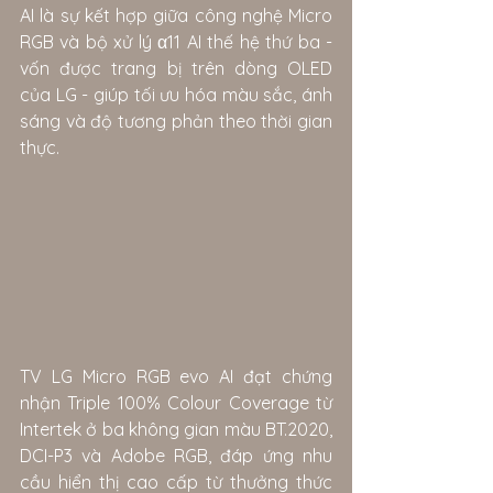
AI là sự kết hợp giữa công nghệ Micro 
RGB và bộ xử lý α11 AI thế hệ thứ ba - 
vốn được trang bị trên dòng OLED 
của LG - giúp tối ưu hóa màu sắc, ánh 
sáng và độ tương phản theo thời gian 
thực.
TV LG Micro RGB evo AI đạt chứng 
nhận Triple 100% Colour Coverage từ 
Intertek ở ba không gian màu BT.2020, 
DCI-P3 và Adobe RGB, đáp ứng nhu 
cầu hiển thị cao cấp từ thưởng thức 