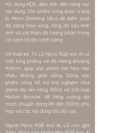
nội dung HDR, điện ảnh đến sáng tạo 
nội dung. Sản phẩm cũng được trang 
bị Micro Dimming Ultra để kiểm soát 
độ sáng theo vùng, tăng độ sâu hình 
ảnh và cải thiện độ tương phản trong 
cả cảnh tối lẫn cảnh sáng.
Về thiết kế, TV LG Micro RGB evo AI có 
mặt lưng phẳng với độ mỏng khoảng 
4,99cm, giúp sản phẩm hài hòa vào 
nhiều không gian sống. Dòng sản 
phẩm cũng hỗ trợ trải nghiệm chơi 
game đa nền tảng 165Hz và tích hợp 
Motion Booster để tăng cường độ 
mượt chuyển động lên đến 330Hz, phù 
hợp với các nội dung tốc độ cao.
Ngoài Micro RGB evo AI, LG còn giới 
thiệu dòng sản phẩm Mini RGB evo AI 