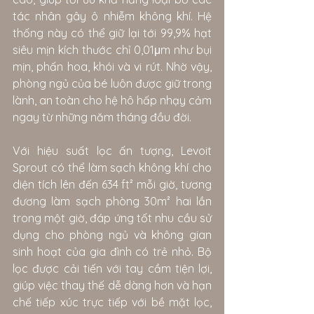
tác nhân gây ô nhiễm không khí. Hệ 
thống này có thể giữ lại tới 99,9% hạt 
siêu mịn kích thước chỉ 0,01μm như bụi 
mịn, phấn hoa, khói và vi rút. Nhờ vậy, 
phòng ngủ của bé luôn được giữ trong 
lành, an toàn cho hệ hô hấp nhạy cảm 
ngay từ những năm tháng đầu đời.
Với hiệu suất lọc ấn tượng, Levoit 
Sprout có thể làm sạch không khí cho 
diện tích lên đến 634 ft² mỗi giờ, tương 
đương làm sạch phòng 30m² hai lần 
trong một giờ, đáp ứng tốt nhu cầu sử 
dụng cho phòng ngủ và không gian 
sinh hoạt của gia đình có trẻ nhỏ. Bộ 
lọc được cải tiến với tay cầm tiện lợi, 
giúp việc thay thế dễ dàng hơn và hạn 
chế tiếp xúc trực tiếp với bề mặt lọc, 