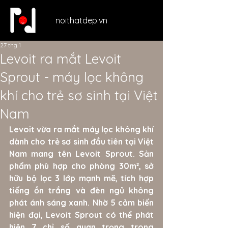
noithatdep.vn
27 thg 1
Levoit ra mắt Levoit
Sprout - máy lọc không
khí cho trẻ sơ sinh tại Việt
Nam
Levoit vừa ra mắt máy lọc không khí 
dành cho trẻ sơ sinh đầu tiên tại Việt 
Nam mang tên Levoit Sprout. Sản 
phẩm phù hợp cho phòng 30m², sở 
hữu bộ lọc 3 lớp mạnh mẽ, tích hợp 
tiếng ồn trắng và đèn ngủ không 
phát ánh sáng xanh. Nhờ 5 cảm biến 
hiện đại, Levoit Sprout có thể phát 
hiện 7 chỉ số quan trọng trong 