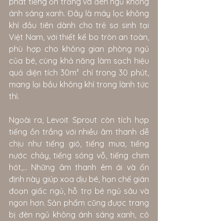
phát tiếng ồn trắng và đèn ngủ không 
ánh sáng xanh. Đây là máy lọc không 
khí đầu tiên dành cho trẻ sơ sinh tại 
Việt Nam, với thiết kế bo tròn an toàn, 
phù hợp cho không gian phòng ngủ 
của bé, cùng khả năng làm sạch hiệu 
quả diện tích 30m² chỉ trong 30 phút, 
mang lại bầu không khí trong lành tức 
thì.
Ngoài ra, Levoit Sprout còn tích hợp 
tiếng ồn trắng với nhiều âm thanh dễ 
chịu như tiếng gió, tiếng mưa, tiếng 
nước chảy, tiếng sóng vỗ, tiếng chim 
hót,... Những âm thanh êm ái và ổn 
định này giúp xoa dịu bé, hạn chế gián 
đoạn giấc ngủ, hỗ trợ bé ngủ sâu và 
ngon hơn. Sản phẩm cũng được trang 
bị đèn ngủ không ánh sáng xanh, có 