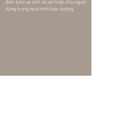
đảm bảo vệ sinh và an toàn cho người 
dùng trong quá trình bảo dưỡng.
Ứng dụng VeSync giúp người dùng dễ 
dàng truy cập các tính năng bổ sung 
của máy lọc không khí thông minh 