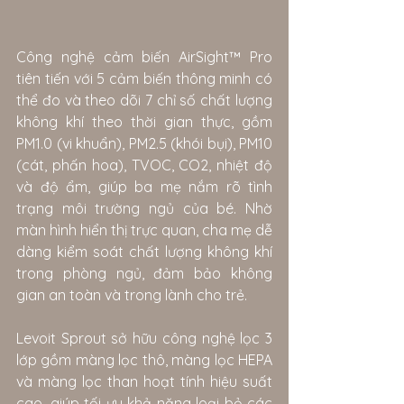
Công nghệ cảm biến AirSight™ Pro 
tiên tiến với 5 cảm biến thông minh có 
thể đo và theo dõi 7 chỉ số chất lượng 
không khí theo thời gian thực, gồm 
PM1.0 (vi khuẩn), PM2.5 (khói bụi), PM10 
(cát, phấn hoa), TVOC, CO2, nhiệt độ 
và độ ẩm, giúp ba mẹ nắm rõ tình 
trạng môi trường ngủ của bé. Nhờ 
màn hình hiển thị trực quan, cha mẹ dễ 
dàng kiểm soát chất lượng không khí 
trong phòng ngủ, đảm bảo không 
gian an toàn và trong lành cho trẻ.
Levoit Sprout sở hữu công nghệ lọc 3 
lớp gồm màng lọc thô, màng lọc HEPA 
và màng lọc than hoạt tính hiệu suất 
cao, giúp tối ưu khả năng loại bỏ các 